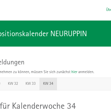
Übe
ositionskalender NEURUPPIN
eldungen
ehmen zu können, müssen Sie sich zunächst
hier
anmelden.
e
KW 32
KW 33
KW 34
 für Kalenderwoche 34